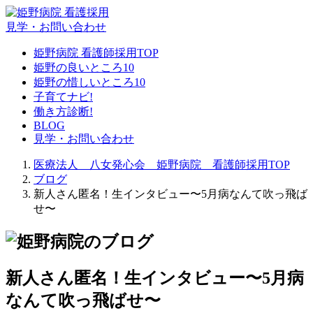
見学
・お問い合わせ
姫野病院 看護師採用TOP
姫野の良いところ10
姫野の惜しいところ10
子育てナビ!
働き方診断!
BLOG
見学
・お問い合わせ
医療法人 八女発心会 姫野病院 看護師採用TOP
ブログ
新人さん匿名！生インタビュー〜5月病なんて吹っ飛ば
せ〜
新人さん匿名！生インタビュー〜5月病
なんて吹っ飛ばせ〜